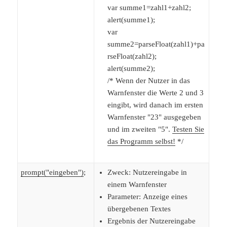
var summe1=zahl1+zahl2;
alert(summe1);
var
summe2=parseFloat(zahl1)+pa
rseFloat(zahl2);
alert(summe2);
/* Wenn der Nutzer in das
Warnfenster die Werte 2 und 3
eingibt, wird danach im ersten
Warnfenster "23" ausgegeben
und im zweiten "5".
Testen Sie
das Programm selbst!
*/
prompt("eingeben")
;
Zweck: Nutzereingabe in
einem Warnfenster
Parameter: Anzeige eines
übergebenen Textes
Ergebnis der Nutzereingabe