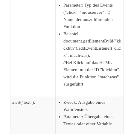
Parameter: Typ des Events
("click", "mouseover" ...),
Name der auszuführenden
Funktion
Beispiel:
document.getElementById("kli
ckbtn").addEventListener("clic
k", machwas);
//Bei Klick auf das HTML-
Element mit der ID "klickbtn"
wird die Funktion "machwas"
ausgeführt
alert("text")
;
Zweck: Ausgabe eines
Warnfensters
Parameter: Übergabe eines
Textes oder einer Variable