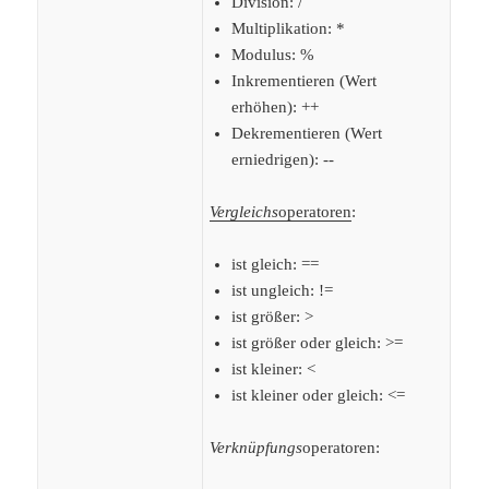
Division: /
Multiplikation: *
Modulus: %
Inkrementieren (Wert
erhöhen): ++
Dekrementieren (Wert
erniedrigen): --
Vergleichs
operatoren
:
ist gleich: ==
ist ungleich: !=
ist größer: >
ist größer oder gleich: >=
ist kleiner: <
ist kleiner oder gleich: <=
Verknüpfungs
operatoren: