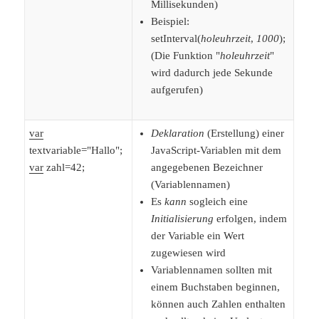
Millisekunden)
Beispiel:
setInterval(
holeuhrzeit
,
1000
);
(Die Funktion "
holeuhrzeit
"
wird dadurch jede Sekunde
aufgerufen)
var
Deklaration
(Erstellung) einer
textvariable="Hallo";
JavaScript-Variablen mit dem
var
zahl=42;
angegebenen Bezeichner
(Variablennamen)
Es
kann
sogleich eine
Initialisierung
erfolgen, indem
der Variable ein Wert
zugewiesen wird
Variablennamen sollten mit
einem Buchstaben beginnen,
können auch Zahlen enthalten