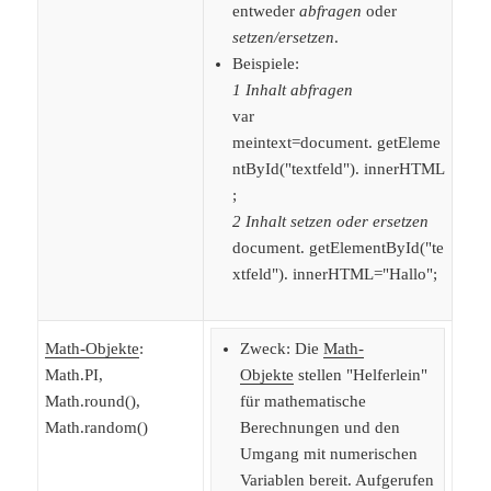
entweder
abfragen
oder
setzen/ersetzen
.
Beispiele:
1 Inhalt abfragen
var
meintext=document. getEleme
ntById("textfeld"). innerHTML
;
2 Inhalt setzen oder ersetzen
document. getElementById("te
xtfeld"). innerHTML="Hallo";
Math-Objekte
:
Zweck: Die
Math-
Math.PI,
Objekte
stellen "Helferlein"
Math.round(),
für mathematische
Math.random()
Berechnungen und den
Umgang mit numerischen
Variablen bereit. Aufgerufen