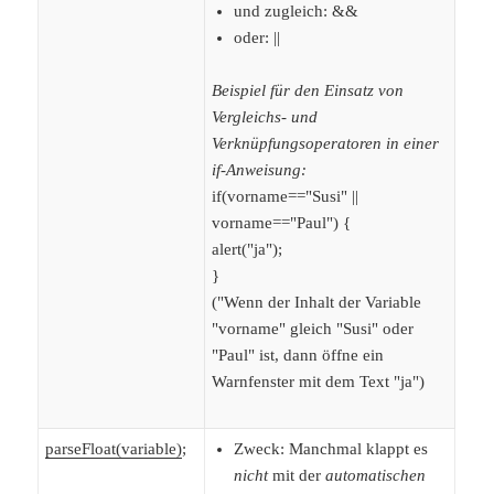
und zugleich: &&
oder: ||
Beispiel für den Einsatz von
Vergleichs- und
Verknüpfungsoperatoren in einer
if-Anweisung:
if(vorname=="Susi" ||
vorname=="Paul") {
alert("ja");
}
("Wenn der Inhalt der Variable
"vorname" gleich "Susi" oder
"Paul" ist, dann öffne ein
Warnfenster mit dem Text "ja")
parseFloat(variable)
;
Zweck: Manchmal klappt es
nicht
mit der
automatischen