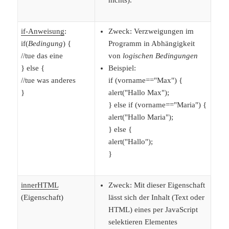
nichts).
if-Anweisung
:
Zweck: Verzweigungen im
if(
Bedingung
) {
Programm in Abhängigkeit
//tue das eine
von
logischen Bedingungen
} else {
Beispiel:
//tue was anderes
if (vorname=="Max") {
}
alert("Hallo Max");
} else if (vorname=="Maria") {
alert("Hallo Maria");
} else {
alert("Hallo");
}
innerHTML
Zweck: Mit dieser Eigenschaft
(Eigenschaft)
lässt sich der Inhalt (Text oder
HTML) eines per JavaScript
selektieren Elementes