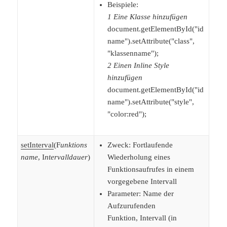
Beispiele:
1 Eine Klasse hinzufügen
document.getElementById("id
name").setAttribute("class",
"klassenname");
2 Einen Inline Style
hinzufügen
document.getElementById("id
name").setAttribute("style",
"color:red");
setInterval
(F
unktions
Zweck: Fortlaufende
name
, I
ntervalldauer
)
Wiederholung eines
Funktionsaufrufes in einem
vorgegebene Intervall
Parameter: Name der
Aufzurufenden
Funktion, Intervall (in