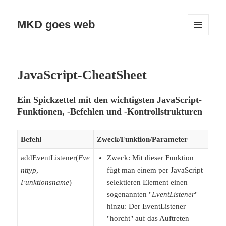
MKD goes web
MENÜ
UND
WIDGETS
JavaScript-CheatSheet
Ein Spickzettel mit den wichtigsten JavaScript-
Funktionen, -Befehlen und -Kontrollstrukturen
Befehl
Zweck/Funktion/Parameter
addEventListener
(
Eve
Zweck: Mit dieser Funktion
nttyp
,
fügt man einem per JavaScript
Funktionsname
)
selektieren Element einen
sogenannten "
EventListener
"
hinzu: Der EventListener
"horcht" auf das Auftreten